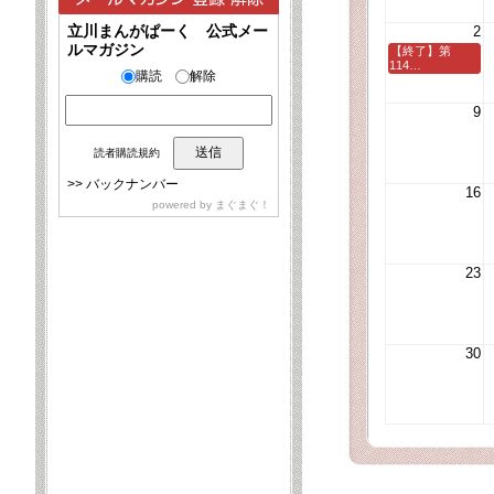
立川まんがぱーく 公式メー
2
ルマガジン
【終了】第
114…
購読
解除
9
読者購読規約
>>
バックナンバー
16
powered by
まぐまぐ！
23
30