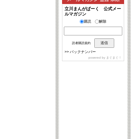
立川まんがぱーく 公式メー
ルマガジン
購読
解除
読者購読規約
>>
バックナンバー
powered by
まぐまぐ！