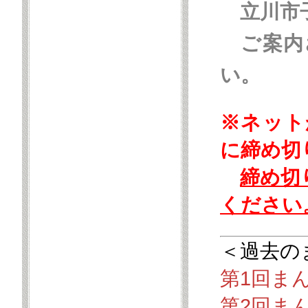
立川市子
ご案内
い。
※ネット
に締め切
締め切
ください
＜過去の
第1回ま
第2回ま