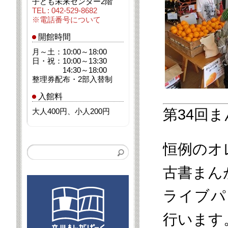
子ども未来センター2階
TEL : 042-529-8682
※電話番号について
開館時間
月～土：10:00～18:00
日・祝：10:00～13:30
14:30～18:00
整理券配布・2部入替制
入館料
第34回
大人400円、小人200円
恒例のオ
古書まん
ライブパ
行います