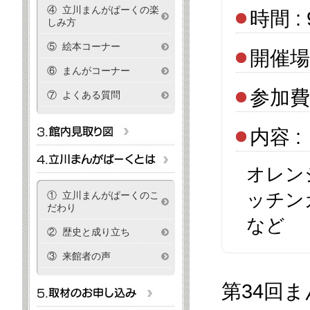
④ 立川まんがぱーくの楽
時間 :
しみ方
⑤ 絵本コーナー
開催場
⑥ まんがコーナー
参加費 
⑦ よくある質問
内容 :
オレン
① 立川まんがぱーくのこ
ッチン
だわり
など
② 歴史と成り立ち
③ 来館者の声
第34回