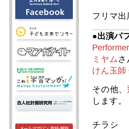
フリマ出
●出演パ
Performe
ミヤム
さ
けん玉師
その他、
します。
チラシ 