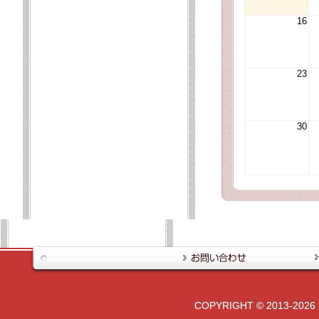
16
23
30
COPYRIGHT © 2013-2026