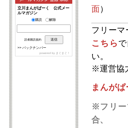
面
）
立川まんがぱーく 公式メー
ルマガジン
購読
解除
フリーマ
読者購読規約
こちら
で
>>
バックナンバー
powered by
まぐまぐ！
い。
※運営協
まんがぱ
※フリー
合、