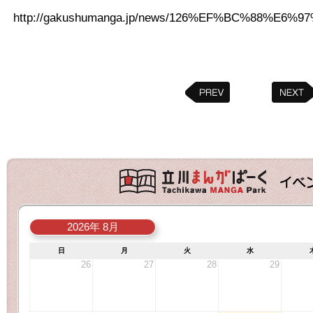
http://gakushumanga.jp/news/126%EF%BC%
2026年 8月
日
月
火
水
26
27
28
29