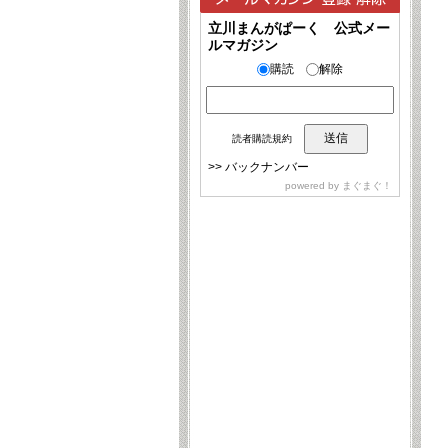
立川まんがぱーく 公式メー
ルマガジン
購読
解除
読者購読規約
>>
バックナンバー
powered by
まぐまぐ！