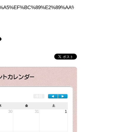
88%E6%97%A5%EF%BC%89%E2%89%AA%E5%9B%B3%E6
今日
◄
►
木
金
土
30
31
1