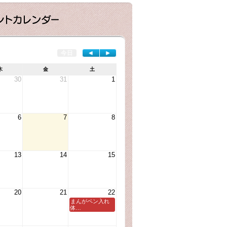
今日
◄
►
木
金
土
30
31
1
6
7
8
13
14
15
20
21
22
まんがペン入れ
体…