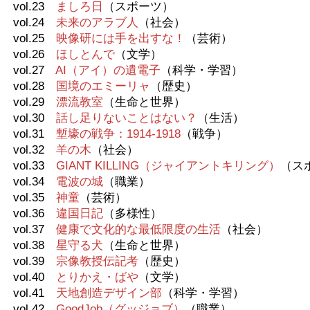
vol.23
ましろ日
（スポーツ）
vol.24
未来のアラブ人
（社会）
vol.25
映像研には手を出すな！
（芸術）
vol.26
ほしとんで
（文学）
vol.27
AI（アイ）の遺電子
（科学・学習）
vol.28
国境のエミーリャ
（歴史）
vol.29
漂流教室
（生命と世界）
vol.30
話し足りないことはない？
（生活）
vol.31
塹壕の戦争：1914-1918
（戦争）
vol.32
羊の木
（社会）
vol.33
GIANT KILLING（ジャイアントキリング）
（ス
vol.34
電波の城
（職業）
vol.35
神童
（芸術）
vol.36
違国日記
（多様性）
vol.37
健康で文化的な最低限度の生活
（社会）
vol.38
星守る犬
（生命と世界）
vol.39
宗像教授伝記考
（歴史）
vol.40
とりかえ・ばや
（文学）
vol.41
天地創造デザイン部
（科学・学習）
vol.42
GoodJob（グッジョブ）
（職業）