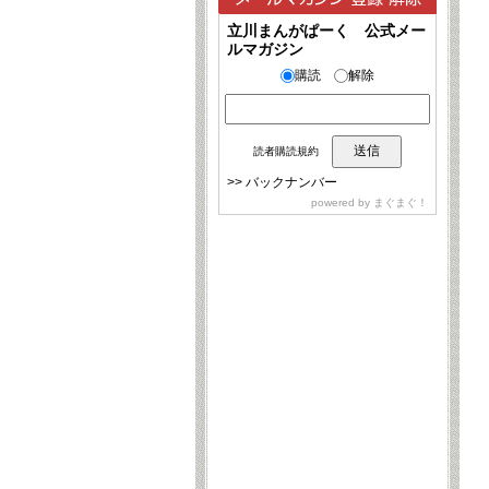
立川まんがぱーく 公式メー
ルマガジン
購読
解除
読者購読規約
>>
バックナンバー
powered by
まぐまぐ！