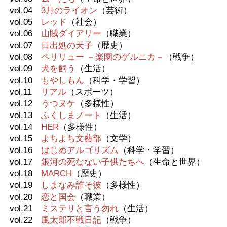
vol.04
3月のライオン
（芸術）
vol.05
レッド
（社会）
vol.06
山賊ダイアリー
（職業）
vol.07
日出処の天子
（歴史）
vol.08
ペリリュー －楽園のゲルニカ－
（戦争）
vol.09
犬を飼う
（生活）
vol.10
もやしもん
（科学・学習）
vol.11
リアル
（スポーツ）
vol.12
うつヌケ
（多様性）
vol.13
ふくしまノート
（生活）
vol.14
HER
（多様性）
vol.15
よちよち文藝部
（文学）
vol.16
はじめアルゴリズム
（科学・学習）
vol.17
銀河の死なない子供たちへ
（生命と世界）
vol.18
MARCH
（歴史）
vol.19
しまなみ誰そ彼
（多様性）
vol.20
恋と国会
（職業）
vol.21
ミステリと言う勿れ
（生活）
vol.22
風太郎不戦日記
（戦争）