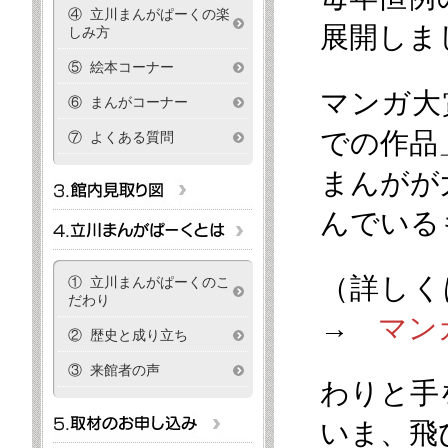
④ 立川まんがぱーくの楽
展開しま
しみ方
⑤ 絵本コーナー
マンガ大
⑥ まんがコーナー
での作品
⑦ よくある質問
まんがが
んでいる
（詳し
① 立川まんがぱーくのこ
だわり
→
マン
② 歴史と成り立ち
③ 来館者の声
わりと手
いま、飛