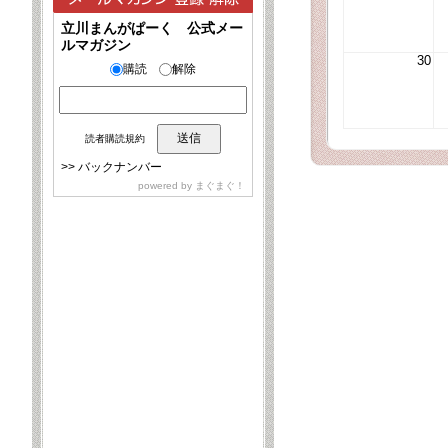
立川まんがぱーく 公式メー
ルマガジン
30
購読
解除
読者購読規約
>>
バックナンバー
powered by
まぐまぐ！