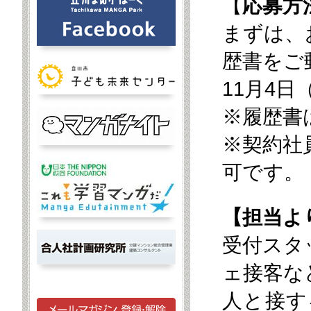
【
応募方
まずは、
歴書をご
11月4
※履歴書
※契約社
可です。
【担当よ
受付スタ
ェ接客な
人と接す