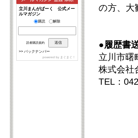
の方、大
立川まんがぱーく 公式メー
ルマガジン
購読
解除
●履歴書
読者購読規約
>>
バックナンバー
立川市曙町
powered by
まぐまぐ！
株式会社
TEL：04