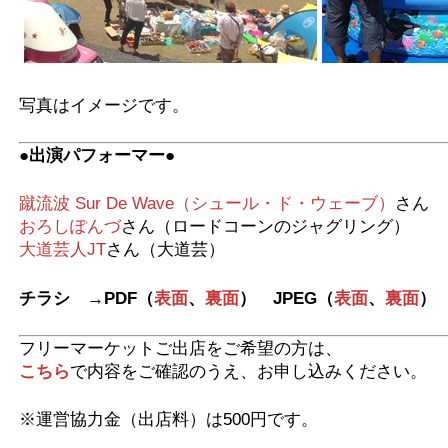
写真はイメージです。
●出演パフォーマー●
蹴流波 Sur De Wave（シュール・ド・ウェーブ）
さん
おろしぽんづ
さん（ロードコーンのジャグリング）
大道芸人JT
さん（大道芸）
チラシ →PDF（
表面
、
裏面
） JPEG（
表面
、
裏面
）
フリーマーケットご出店をご希望の方は、
こちら
で内容をご確認のうえ、お申し込みください。
※運営協力金（出店料）は500円です。