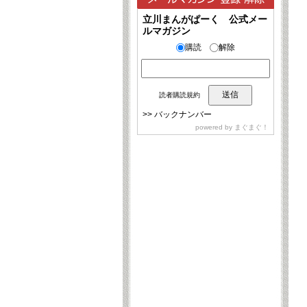
立川まんがぱーく 公式メー
ルマガジン
購読
解除
読者購読規約
>>
バックナンバー
powered by
まぐまぐ！