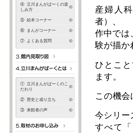
④ 立川まんがぱーくの楽
産婦人
しみ方
者）、
⑤ 絵本コーナー
⑥ まんがコーナー
作中では
⑦ よくある質問
験が描か
ひとこと
ます。
① 立川まんがぱーくのこ
だわり
この機会
② 歴史と成り立ち
③ 来館者の声
今シリー
すべて「